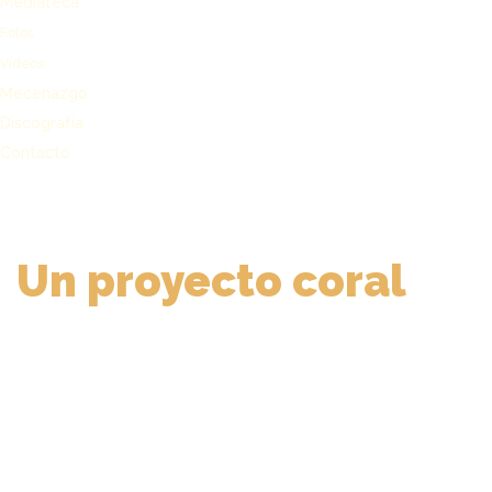
Mediateca
Fotos
Vídeos
Mecenazgo
Discografía
Contacto
Un proyecto coral
con sello propio