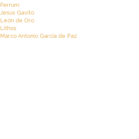
Ferrum
Jesus Gavito
León de Oro
Lithos
Marco Antonio García de Paz
Mecenas
Mecenazgo
Padres y Madres Peques LDO
Peques LDO
Programas
Protector
ProyectoLDO
Talleres y Masterclasses
Meta
Acceder
Feed de entradas
Feed de comentarios
WordPress.org