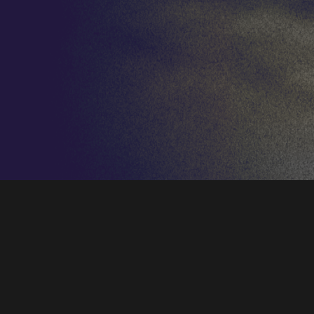
Este domingo de Gloria,
día 17 de abril, a
las 12:30 horas
,
El León de Oro
y
Marco
Antonio García de Paz
ofrecerán un
concierto de cierre de la semana pascual en
el
Teatro Auditorio de San Lorenzo de El