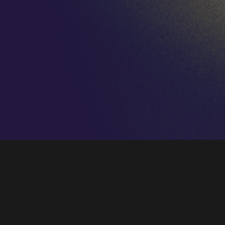
El coro
El León de Oro
participará este
próximo fin de semana en el ciclo
Atrium
Musicae
, que se celebra en la ciudad de
Cáceres
dentro de su edición de 2026. La