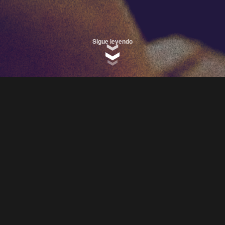
Sigue leyendo
 falle, una buena sanidad, es todo lo que este año 
.