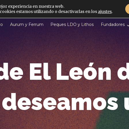
ejor experiencia en nuestra web.
ookies estamos utilizando o desactivarlas en los
ajustes
.
ro
Aurum y Ferrum
Peques LDO y Lithos
Fundadores
e El León 
deseamos u