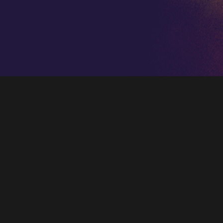
Una buena salud y, en caso de que nos
pediremos a SSMM Los Reyes Magos