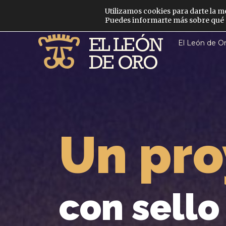
Utilizamos cookies para darte la m
Puedes informarte más sobre qué c
El León de O
Un pro
con sello