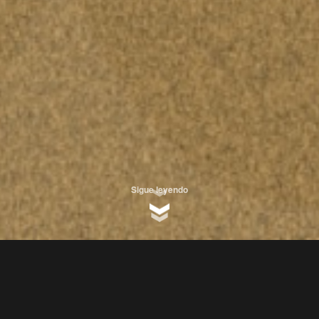
Sigue leyendo
z (Luanco)