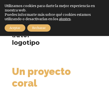
Español
Utilizamos cookies para darte la mejor experiencia en
nuestra web.
Puedes informarte más sobre qué cookies estamos
utilizando o desactivarlas en los
ajustes
.
MENÚ
Aceptar
Rechazar
Un proyecto
coral
con sello propio