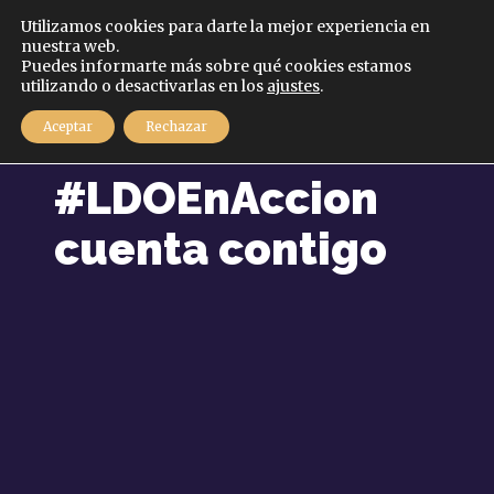
Español
Utilizamos cookies para darte la mejor experiencia en
nuestra web.
Puedes informarte más sobre qué cookies estamos
MENÚ
utilizando o desactivarlas en los
ajustes
.
Aceptar
Rechazar
28 abril, 2020
#LDOEnAccion
cuenta contigo