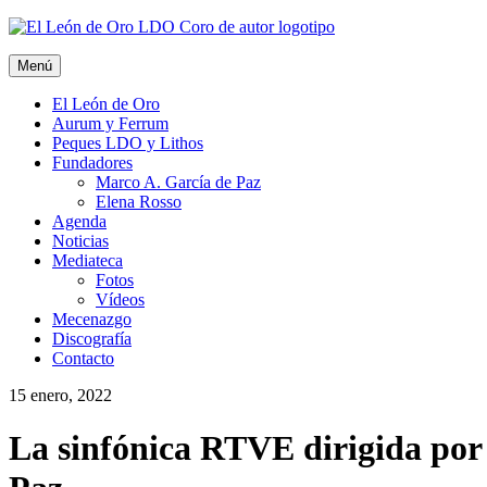
Ir
al
contenido
Menú
El León de Oro
Aurum y Ferrum
Peques LDO y Lithos
Fundadores
Marco A. García de Paz
Elena Rosso
Agenda
Noticias
Mediateca
Fotos
Vídeos
Mecenazgo
Discografía
Contacto
15 enero, 2022
La sinfónica RTVE dirigida por