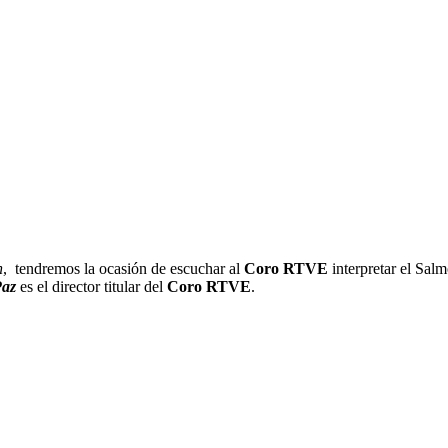
n
, tendremos la ocasión de escuchar al
Coro RTVE
interpretar el Sal
Paz
es el director titular del
Coro RTVE
.