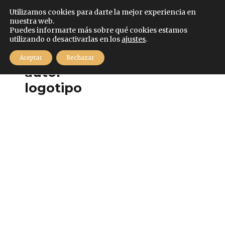
Español
Utilizamos cookies para darte la mejor experiencia en
nuestra web.
Puedes informarte más sobre qué cookies estamos
utilizando o desactivarlas en los
ajustes
.
MENÚ
Aceptar
Rechazar
5 mayo, 2021
Consigue una
entrada para
«Un Réquiem
alemán» con LNE