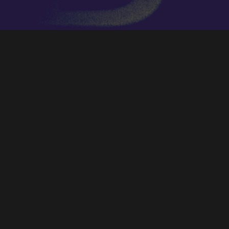
Elena Rosso
, fundadora y directora de los
coros
AURUM
y
Peques LDO
, y
Marco
Antonio García de Paz
, fundador y
director del coro «
El León de Oro
«,
imparten estos días el
IX Taller Coral que
organiza el Coro Universitario de Córdoba
con el
Coro Averroes (Ibn Rushd) – UCO
El repertorio constará de las siguientes
obras:
1. AVE VIRGO SANCTISSIMA (F.