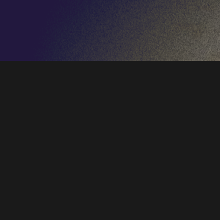
El #
ProyectoLDO
pone en marcha este mes
de mayo “
LDO en Comunidad
”, una nueva
iniciativa con la que el proyecto coral
asturiano refuerza su compromiso con la
difusión cultural y la participación
ciudadana, acercando la música coral a
distintos municipios del Principado.
El ciclo, que arranca mañana viernes, 8 de
mayo, nace con el objetivo de “acercar la