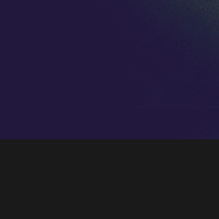
El León de Oro
participó de forma
destacada en la cuarta edición del
Festival
Atrium Musicae de Cáceres
, dejando tras
de sí uno de los momentos más intensos del