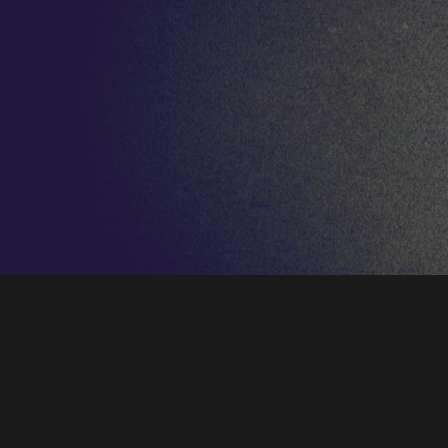
Publicado por
LNE
– 30/12/2020
“
El León de Oro
” dará la bienvenida al año
con un concierto en el Auditorio Príncipe