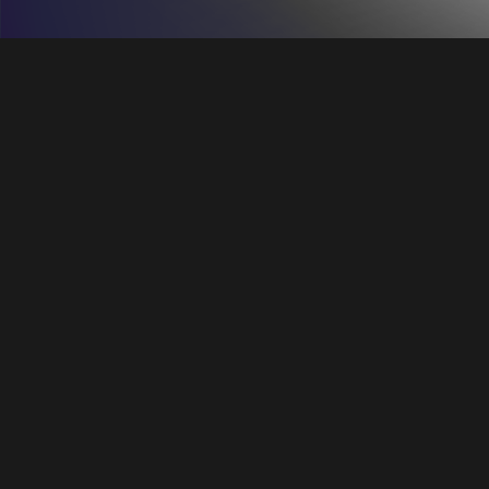
Mañana domingo, 27 de junio, a las 12:30
horas, en el Monasterio de San Jerónimo de
Granada, tendrá lugar nuestro primer
concierto de la temporada de verano.
Dentro de la serie
Cantar y tañer. Sones
antiguos y barrocos
, el coro
El León de Oro
,
dirigido por su fundador,
Marco Antonio
García de Paz
, participa con su programa
Italia y España: la Edad de Oro,
que se
compone de las siguientes obras:
Francisco Guerrero
(1528-1599)