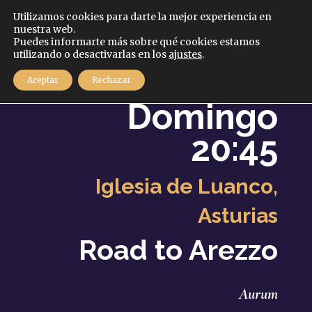
Español
Utilizamos cookies para darte la mejor experiencia en
nuestra web.
Puedes informarte más sobre qué cookies estamos
MENÚ
utilizando o desactivarlas en los
ajustes
.
21
Aceptar
Rechazar
Agosto
2022
Domingo
20:45
Iglesia de Luanco,
Asturias
Road to Arezzo
Aurum