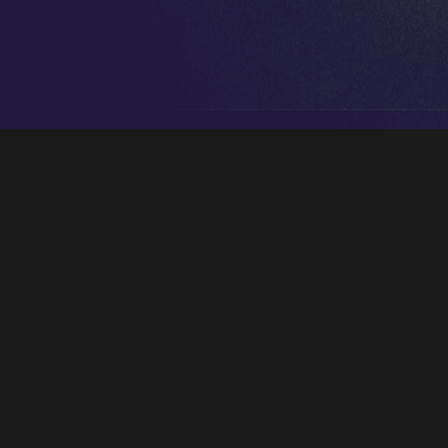
¡Nuestro viaje a Arezzo ya está a la vuelta de la
esquina! 🇮🇹 Y queremos que nos acompañéis
en nuestro concierto previo al concurso, en el
cual cantaremos todo el programa que
interpretaremos allí.
El acto será este domingo 21 de Agosto en la
Iglesia de Luanco, a las 20:45h.
¡Os esperamos! 🦁