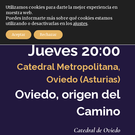
Español
Utilizamos cookies para darte la mejor experiencia en
nuestra web.
Puedes informarte más sobre qué cookies estamos
MENÚ
utilizando o desactivarlas en los
ajustes
.
12
Aceptar
Rechazar
Octubre
2023
Jueves 20:00
Catedral Metropolitana,
Oviedo (Asturias)
Oviedo, origen del
Camino
Catedral de Oviedo