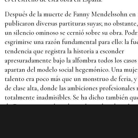
Después de la muerte de Fanny Mendelssohn en 1
publicaron diversas partituras suyas; no obstante,
un silencio ominoso se cernió sobre su obra. Podr
esgrimirse una razón fundamental para ello: la fu
tendencia que registra la historia a esconder
apresuradamente bajo la alfombra todos los casos
apartan del modelo social hegemónico. Una muje
talento era poco más que un monstruo de feria, y 
de clase alta, donde las ambiciones profesionales
totalmente inadmisibles. Se ha dicho también que
de Fanny se vio eclipsada por la sombra de su he
Felix. Lo cierto es que la compositora dejó una a
producción integrada por 466 obras comparable
y calidad a los de conocidas figuras de la época. E