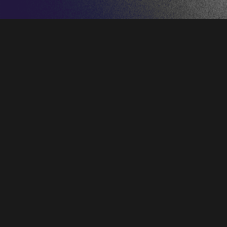
Sábado 29 de enero de 2022, 20:00h.
Auditorio Príncipe Felipe, Oviedo
Programa «
Monumentos canoros
»
– Misa en Mi bemol Mayor (Cantus Missae),
Op. 109 –
Josef Rheinberger
(1839-1901)
Kyrie
Gloria
Credo
Sanctus
Benedictus