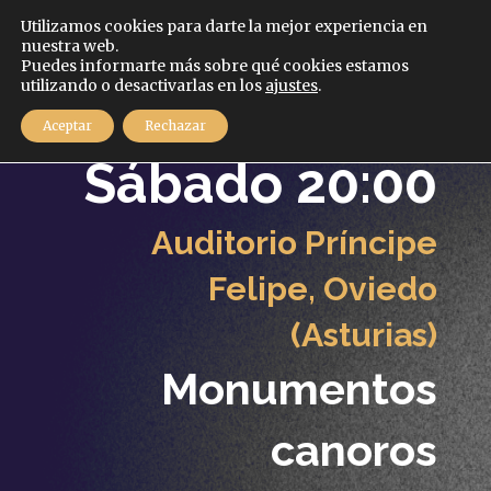
Español
Utilizamos cookies para darte la mejor experiencia en
nuestra web.
Puedes informarte más sobre qué cookies estamos
MENÚ
utilizando o desactivarlas en los
ajustes
.
29
Aceptar
Rechazar
Enero
2022
Sábado 20:00
Auditorio Príncipe
Felipe, Oviedo
(Asturias)
Monumentos
canoros