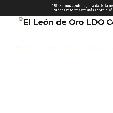
Discografía
Contacto
Españ
Utilizamos cookies para darte la m
Puedes informarte más sobre qué c
El León de Oro
Aurum y Ferrum
Peques LDO y Li