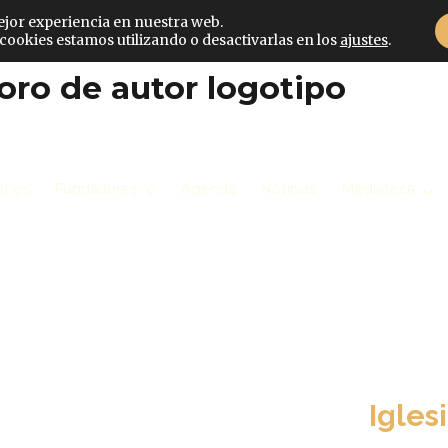
ol
ejor experiencia en nuestra web.
ookies estamos utilizando o desactivarlas en los
ajustes
.
thos
Fundadores
Agenda
Noticias
Mediateca
Sába
Igles