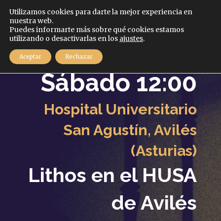
Español
Utilizamos cookies para darte la mejor experiencia en
nuestra web.
Puedes informarte más sobre qué cookies estamos
MENÚ
utilizando o desactivarlas en los
ajustes
.
21
Aceptar
Rechazar
Febrero
2026
Sábado 12:00
Hospital Universitario
San Agustín, Avilés
(Asturias)
Lithos en el HUSA
de Avilés