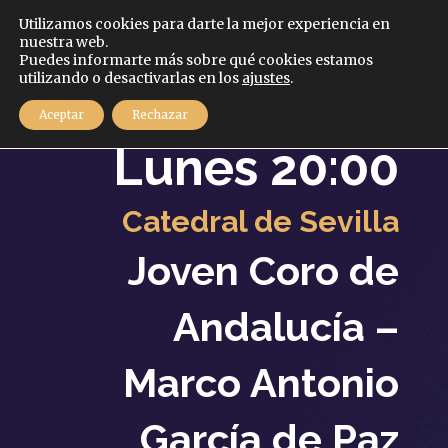
Español
Utilizamos cookies para darte la mejor experiencia en
nuestra web.
Puedes informarte más sobre qué cookies estamos
MENÚ
utilizando o desactivarlas en los
ajustes
.
30
Aceptar
Rechazar
Diciembre
2024
Lunes 20:00
Catedral de Sevilla
Joven Coro de
Andalucía –
Marco Antonio
García de Paz