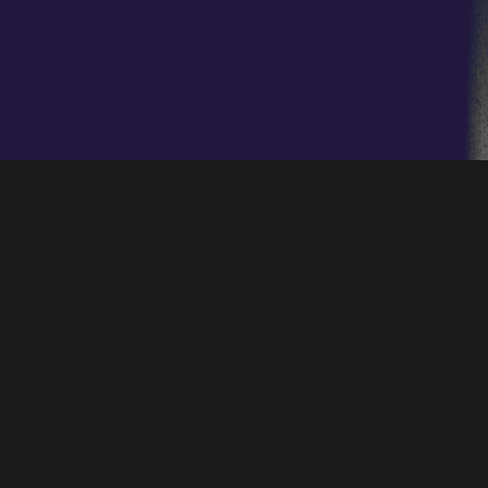
II Seminari de cant coral amb Marco Antonio
García de Paz. UIB. Mallorca
Destinataris
Cantaires de cors, directors de cors, estudiants
de direcció coral, estudiants del Grau de
Mestre, mestres i professors que vulguin
adquirir eines per fomentar el cant coral als