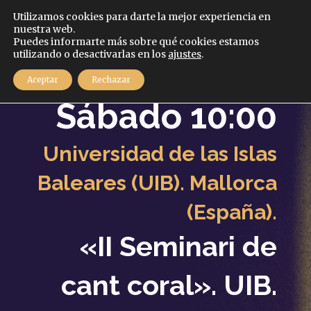
Español
Utilizamos cookies para darte la mejor experiencia en
nuestra web.
Puedes informarte más sobre qué cookies estamos
MENÚ
utilizando o desactivarlas en los
ajustes
.
8
Aceptar
Rechazar
Junio
2019
Sábado 10:00
Universidad de las Islas
Baleares (UIB). Mallorca
(España).
«II Seminari de
cant coral». UIB.