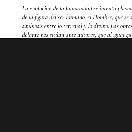
La evolución de la humanidad se intenta plasm
de la figura del ser humano, el Hombre, que se 
simbiosis entre lo terrenal y lo divino. Las obr
delante nos sitúan ante autores, que al igual qu
Leonardo da Vinci, fueron visionarios, concibi
desde nuevas coordenadas y ganando así perspe
selección musical abunda en elementos y símbol
extraordinaria oleada de talento y creatividad 
maestros humanistas del Renacimiento. En su
vistos como procedimientos audaces, pero con e
se han revelado como eternos e indispensables p
la humanidad.
Este programa pretende trasladarles desde el 
de María y Dios Padre a la visión más contem