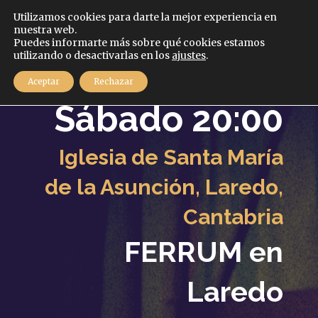
Español
Utilizamos cookies para darte la mejor experiencia en
nuestra web.
Puedes informarte más sobre qué cookies estamos
MENÚ
utilizando o desactivarlas en los
ajustes
.
7
Aceptar
Rechazar
Junio
2025
Sábado 20:00
Iglesia de Santa María
de la Asunción, Laredo,
Cantabria
FERRUM en
Laredo