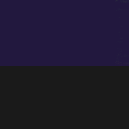
El León de Oro
Marco Antonio García de Paz, direcció
OCT, 21 viernes
Catedral Vieja de Salamanca, 20.00h