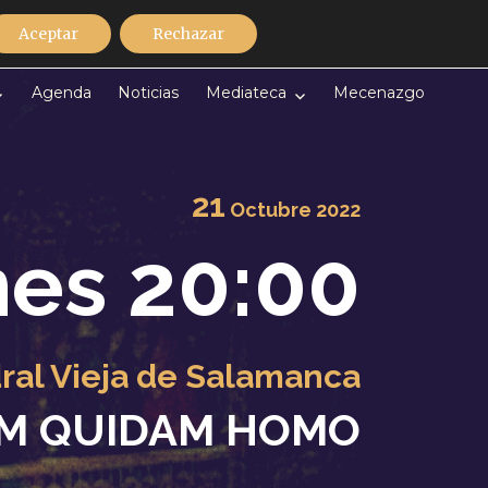
Discografía
Contacto
Español
Aceptar
Rechazar
Agenda
Noticias
Mediateca
Mecenazgo
21
Octubre
2022
nes 20:00
ral Vieja de Salamanca
EM QUIDAM HOMO