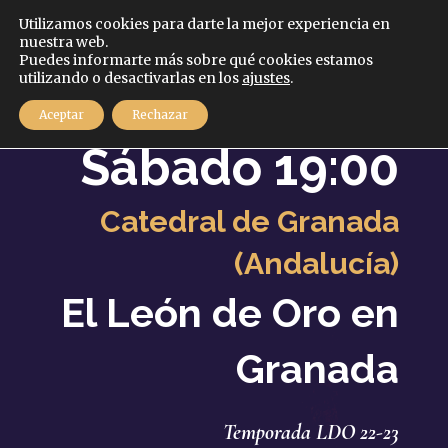
Español
Utilizamos cookies para darte la mejor experiencia en
nuestra web.
Puedes informarte más sobre qué cookies estamos
MENÚ
utilizando o desactivarlas en los
ajustes
.
25
Aceptar
Rechazar
Marzo
2023
Sábado 19:00
Catedral de Granada
(Andalucía)
El León de Oro en
Granada
Temporada LDO 22-23