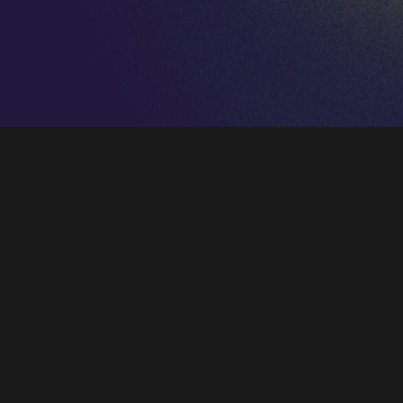
“El hábito no hace al monje”
Palacio Real de Aranjuez
17 de septiembre de 2022
PROGRAMA (sujeto a cambios)
O quam suavis – Sebastián de Vivanco (1551-
1622) 3’
Mi ofensa es grande – Francisco Guerrero