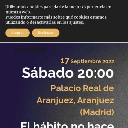
Español
Utilizamos cookies para darte la mejor experiencia en
nuestra web.
Puedes informarte más sobre qué cookies estamos
utilizando o desactivarlas en los
ajustes
.
MENÚ
Aceptar
Rechazar
17
Septiembre
2022
Sábado 20:00
Palacio Real de
Aranjuez, Aranjuez
(Madrid)
El hábito no hace