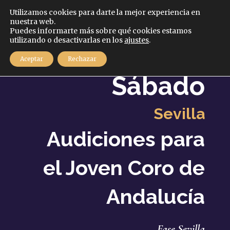
Español
Utilizamos cookies para darte la mejor experiencia en
nuestra web.
Puedes informarte más sobre qué cookies estamos
MENÚ
utilizando o desactivarlas en los
ajustes
.
26
Aceptar
Rechazar
Septiembre
2020
Sábado
Sevilla
Audiciones para
el Joven Coro de
Andalucía
Fase Sevilla