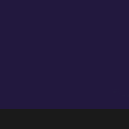
24 y 25 de septiembre en Granada