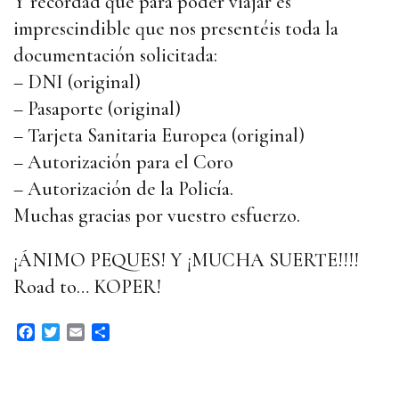
Y recordad que para poder viajar es
imprescindible que nos presentéis toda la
documentación solicitada:
– DNI (original)
– Pasaporte (original)
– Tarjeta Sanitaria Europea (original)
– Autorización para el Coro
– Autorización de la Policía.
Muchas gracias por vuestro esfuerzo.
¡ÁNIMO PEQUES! Y ¡MUCHA SUERTE!!!!
Road to… KOPER!
F
T
E
C
a
w
m
o
c
i
a
m
e
t
i
p