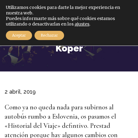
Español
Utilizamos cookies para darte la mejor experiencia en
nuestra web.
Puedes informarte más sobre qué cookies estamos
MENÚ
utilizando o desactivarlas en los
ajustes
.
Últimos avisos viaje a
Aceptar
Rechazar
Koper
2 abril, 2019
Como ya no queda nada para subirnos al
autobús rumbo a Eslovenia, os pasamos el
«Historial del Viaje» defintivo. Prestad
atención porque hay algunos cambios con